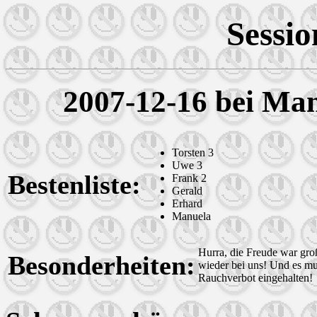
Sessi
2007-12-16 bei Ma
Torsten 3
Uwe 3
Bestenliste:
Frank 2
Gerald
Erhard
Manuela
Hurra, die Freude war gro
Besonderheiten:
wieder bei uns! Und es mu
Rauchverbot eingehalten!